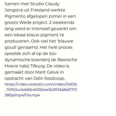
Samen met Studio Claudy 
Jongstra uit Friesland werkte 
Pigmento afgelopen zomer in een 
groots Wede project. 2 weekends 
lang werd er intensief gewerkt om 
een lokaal blauw pigment te 
produceren. Ook wel het 'blauwe 
goud' genaamd. Het hele proces 
speelde zich af op de bio-
dynamische boerderij de Beersche 
Hoeve nabij Tilburg. De video is 
gemaakt door Marit Geluk in 
opdracht van Odin foodcoop.
https://video.wixstatic.com/video/21ef2b
_74763ccbdd564605b4e3b3933a8e5f71/1
080p/mp4/file.mp4