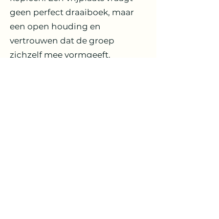
geen perfect draaiboek, maar
een open houding en
vertrouwen dat de groep
zichzelf mee vormgeeft.
9. Durf uit te dagen
Daag deelnemers uit met
verrassende teksten én nieuwe
technieken. Mensen hebben
soms een klein duwtje nodig om
iets nieuws te proberen. Geef
hen tegelijk de vrijheid om eerst
te kijken, te zwijgen, te luisteren
of op hun eigen tempo aan de
slag te gaan. Uitdaging en